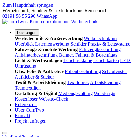
Zum Hauptinhalt springen
Werbetechnik, Schilder & Textildruck aus Remscheid
02191 56 55 290
WhatsApp
Leistungen
Werbetechnik & Außenwerbung
Werbetechnik im
Überblick
Laternenwerbung
Schilder
Praxis- & Leitsysteme
Fahrzeuge & mobile Werbung
Fahrzeugbeschriftung
Anhängerbeschriftung
Banner, Fahnen & Beachflags
Licht & Werbeanlagen
Leuchtreklame
Leuchtkästen
LED-
Umrüstung
Glas, Folie & Aufkleber
Folienbeschriftung
Schaufenster
Aufkleber & Sticker
Textil & Arbeitskleidung
Textildruck
Arbeitskleidung
Teamtextilien
Gestaltung & Digital
Mediengestaltung
Webdesign
Kostenloser Website-Check
Referenzen
Über ComTwo
Kontakt
Projekt anfragen
Telefon
WhatsApp