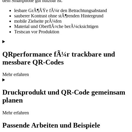
dem Smartphone gut nutzbar ist.
lesbare GrÃ¶ÃŸe fÃ¼r den Betrachtungsabstand
sauberer Kontrast ohne stÃ¶renden Hintergrund
mobile Zielseite prÃ¼fen
Material und OberflÃ¤che berÃ¼cksichtigen
Testscan vor Produktion
QRperformance fÃ¼r trackbare und
messbare QR-Codes
Mehr erfahren
Druckprodukt und QR-Code gemeinsam
planen
Mehr erfahren
Passende Arbeiten und Beispiele