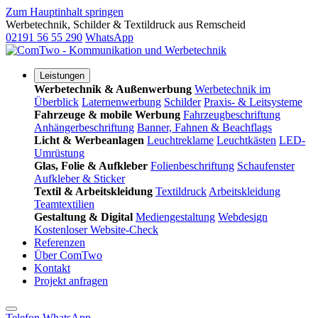
Zum Hauptinhalt springen
Werbetechnik, Schilder & Textildruck aus Remscheid
02191 56 55 290
WhatsApp
Leistungen
Werbetechnik & Außenwerbung
Werbetechnik im
Überblick
Laternenwerbung
Schilder
Praxis- & Leitsysteme
Fahrzeuge & mobile Werbung
Fahrzeugbeschriftung
Anhängerbeschriftung
Banner, Fahnen & Beachflags
Licht & Werbeanlagen
Leuchtreklame
Leuchtkästen
LED-
Umrüstung
Glas, Folie & Aufkleber
Folienbeschriftung
Schaufenster
Aufkleber & Sticker
Textil & Arbeitskleidung
Textildruck
Arbeitskleidung
Teamtextilien
Gestaltung & Digital
Mediengestaltung
Webdesign
Kostenloser Website-Check
Referenzen
Über ComTwo
Kontakt
Projekt anfragen
Telefon
WhatsApp