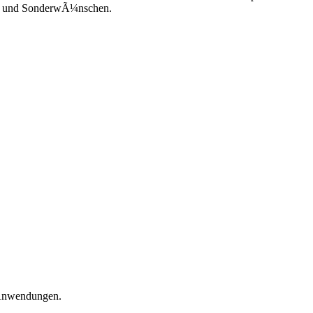
ng und SonderwÃ¼nschen.
 Anwendungen.