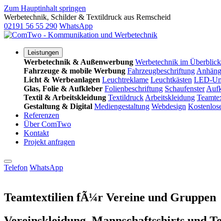
Zum Hauptinhalt springen
Werbetechnik, Schilder & Textildruck aus Remscheid
02191 56 55 290
WhatsApp
Leistungen
Werbetechnik & Außenwerbung
Werbetechnik im Überblick
Fahrzeuge & mobile Werbung
Fahrzeugbeschriftung
Anhänge
Licht & Werbeanlagen
Leuchtreklame
Leuchtkästen
LED-Um
Glas, Folie & Aufkleber
Folienbeschriftung
Schaufenster
Aufk
Textil & Arbeitskleidung
Textildruck
Arbeitskleidung
Teamtex
Gestaltung & Digital
Mediengestaltung
Webdesign
Kostenlos
Referenzen
Über ComTwo
Kontakt
Projekt anfragen
Telefon
WhatsApp
Teamtextilien fÃ¼r Vereine und Gruppen
Vereinskleidung, Mannschaftsshirts und T