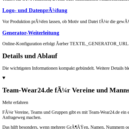
Logo- und DatenprÃ¼fung
Vor Produktion prÃ¼fen lassen, ob Motiv und Datei fÃ¼r die gewÃ
Generator-Weiterleitung
Online-Konfiguration erfolgt Ãœber TEXTIL_GENERATOR_URL
Details und Ablauf
Die wichtigsten Informationen kompakt gebündelt. Weitere Details ble
Team-Wear24.de fÃ¼r Vereine und Manns
Mehr erfahren
FÃ¼r Vereine, Teams und Gruppen gibt es mit Team-Wear24.de ein ei
Anfrageweg machen.
Das hilft besonders, wenn mehrere GrÃ¶ÃŸen, Namen, Nummern oder 