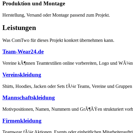
Produktion und Montage
Herstellung, Versand oder Montage passend zum Projekt.
Leistungen
Was ComTwo für dieses Projekt konkret übernehmen kann.
Team-Wear24.de
Vereine kÃ¶nnen Teamtextilien online vorbereiten, Logo und WÃ¼nsc
Vereinskleidung
Shirts, Hoodies, Jacken oder Sets fÃ¼r Teams, Vereine und Gruppen
Mannschaftskleidung
Motivpositionen, Namen, Nummern und GrÃ¶ÃŸen strukturiert vorbe
Firmenkleidung
Teamwear fÃ¼r Aktionen, Events oder einheitlichen Mitarbeiterauftrit