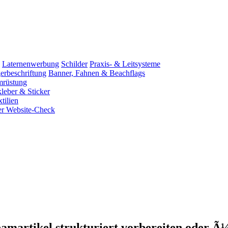
Laternenwerbung
Schilder
Praxis- & Leitsysteme
rbeschriftung
Banner, Fahnen & Beachflags
rüstung
leber & Sticker
tilien
er Website-Check
eamartikel strukturiert vorbereiten oder 