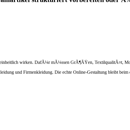
g einheitlich wirken. DafÃ¼r mÃ¼ssen GrÃ¶ÃŸen, TextilqualitÃ¤t, Mot
dung und Firmenkleidung. Die echte Online-Gestaltung bleibt beim ex