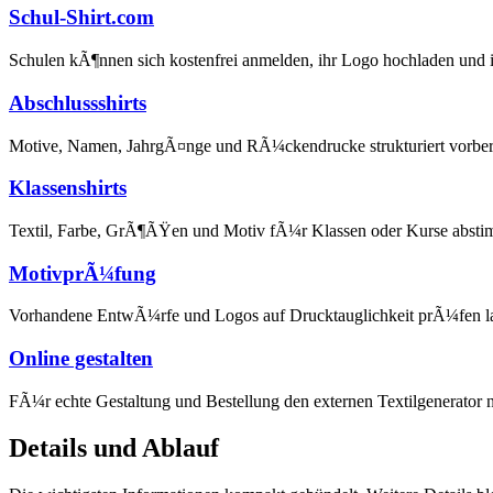
Schul-Shirt.com
Schulen kÃ¶nnen sich kostenfrei anmelden, ihr Logo hochladen und 
Abschlussshirts
Motive, Namen, JahrgÃ¤nge und RÃ¼ckendrucke strukturiert vorber
Klassenshirts
Textil, Farbe, GrÃ¶ÃŸen und Motiv fÃ¼r Klassen oder Kurse abst
MotivprÃ¼fung
Vorhandene EntwÃ¼rfe und Logos auf Drucktauglichkeit prÃ¼fen l
Online gestalten
FÃ¼r echte Gestaltung und Bestellung den externen Textilgenerator 
Details und Ablauf