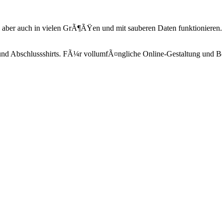
n aber auch in vielen GrÃ¶ÃŸen und mit sauberen Daten funktionieren
und Abschlussshirts. FÃ¼r vollumfÃ¤ngliche Online-Gestaltung und Best