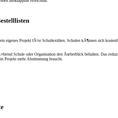
iben ausklappbar erreichbar.
stelllisten
in eigenes Projekt fÃ¼r Schultextilien. Schulen kÃ¶nnen sich kosten
, wÃ¤hrend Schule oder Organisation den Ãœberblick behalten. Das r
in Projekt mehr Abstimmung braucht.
te