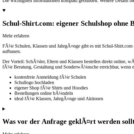
Die wichtigsten Informationen kompakt gebündelt. Weitere Details ble
Schul-Shirt.com: eigener Schulshop ohne Be
Mehr erfahren
FÃ¼r Schulen, Klassen und JahrgÃ¤nge gibt es mit Schul-Shirt.com e
aufbauen.
Der Vorteil: SchÃ¼ler, Eltern und Klassen bestellen direkt online
fÃ¼r Beratung, Gestaltung und SonderwÃ¼nsche erreichbar, wenn e
kostenfreie Anmeldung fÃ¼r Schulen
Schullogo hochladen
eigener Shop fÃ¼r Shirts und Hoodies
Bestellungen online bÃ¼ndeln
ideal fÃ¼r Klassen, JahrgÃ¤nge und Aktionen
Was vor der Anfrage geklÃ¤rt werden soll