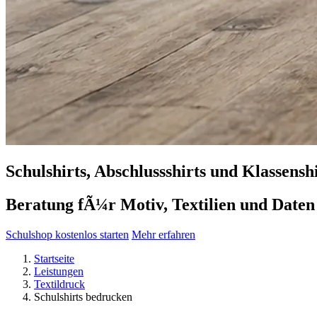
Schulshirts, Abschlussshirts und Klassensh
Beratung fÃ¼r Motiv, Textilien und Daten
Schulshop kostenlos starten
Mehr erfahren
Startseite
Leistungen
Textildruck
Schulshirts bedrucken