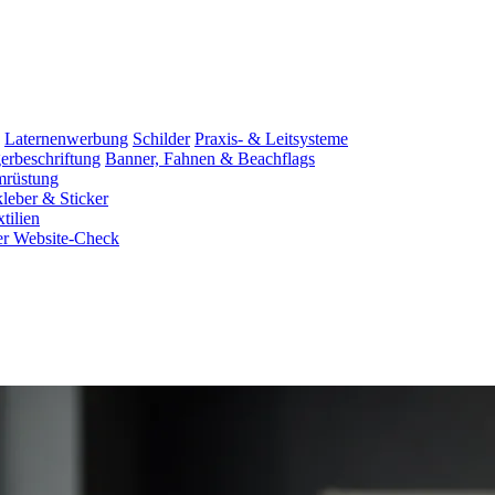
Laternenwerbung
Schilder
Praxis- & Leitsysteme
rbeschriftung
Banner, Fahnen & Beachflags
rüstung
leber & Sticker
tilien
er Website-Check