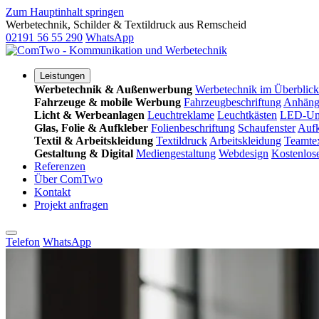
Zum Hauptinhalt springen
Werbetechnik, Schilder & Textildruck aus Remscheid
02191 56 55 290
WhatsApp
Leistungen
Werbetechnik & Außenwerbung
Werbetechnik im Überblick
Fahrzeuge & mobile Werbung
Fahrzeugbeschriftung
Anhänge
Licht & Werbeanlagen
Leuchtreklame
Leuchtkästen
LED-Um
Glas, Folie & Aufkleber
Folienbeschriftung
Schaufenster
Aufk
Textil & Arbeitskleidung
Textildruck
Arbeitskleidung
Teamtex
Gestaltung & Digital
Mediengestaltung
Webdesign
Kostenlos
Referenzen
Über ComTwo
Kontakt
Projekt anfragen
Telefon
WhatsApp